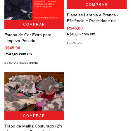
COMPRAR
Flanelas Laranja e Branca -
Eficiência e Praticidade na
COMPRAR
Limpeza
R$45,00
R$43,65
com
Pix
Estopa de Cor Extra para
Limpeza Pesada
FLANELAS
R$45,00
R$43,65
com
Pix
ESTOPAS INDUSTRIAIS
COMPRAR
Trapo de Malha Costurado (2ª)