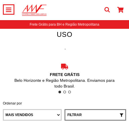
0
Frete Grátis para BH e Região Metropolitana
USO
Início
-
USO
FRETE GRÁTIS
Belo Horizonte e Região Metropolitana. Enviamos para
todo Brasil.
Ordenar por
FILTRAR