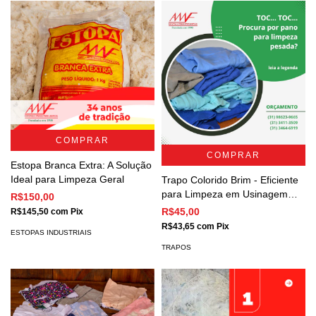
COMPRAR
COMPRAR
Estopa Branca Extra: A Solução
Ideal para Limpeza Geral
Trapo Colorido Brim - Eficiente
para Limpeza em Usinagem
R$150,00
Mecânica
R$45,00
R$145,50
com
Pix
R$43,65
com
Pix
ESTOPAS INDUSTRIAIS
TRAPOS