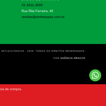
31-3411-3509
Rua Rita Ferreira, 40
vendas@amfestopas.com.br
 38714127000145 - 2026. TODOS OS DIREITOS RESERVADOS.
POR
AGÊNCIA DRACCO
ncia de compra.