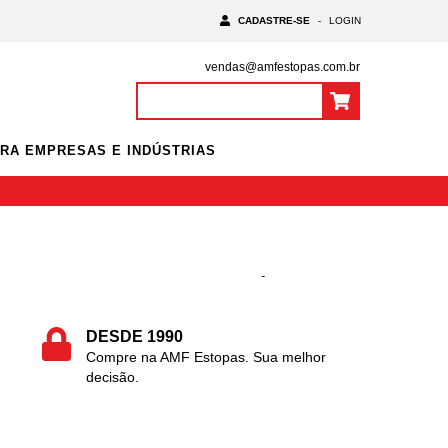
CADASTRE-SE
-
LOGIN
vendas@amfestopas.com.br
0
Itens
|
R$0,00
RA EMPRESAS E INDÚSTRIAS
Início
-
ARTESANATOS
DESDE 1990
Compre na AMF Estopas. Sua melhor
decisão.