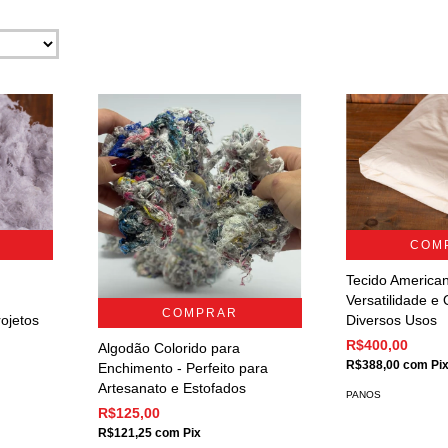
COM
Tecido American
Versatilidade e
COMPRAR
ojetos
Diversos Usos
R$400,00
Algodão Colorido para
R$388,00
com
Pi
Enchimento - Perfeito para
Artesanato e Estofados
PANOS
R$125,00
R$121,25
com
Pix