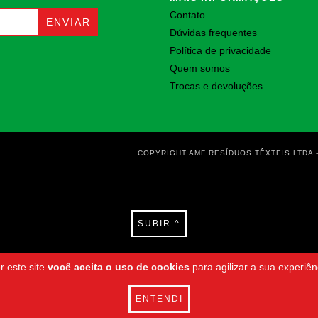
Contato
Dúvidas frequentes
Política de privacidade
Quem somos
Trocas e devoluções
COPYRIGHT AMF RESÍDUOS TÊXTEIS LTDA -
SUBIR ^
r este site
você aceita o uso de cookies
para agilizar a sua experiê
ENTENDI